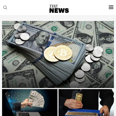
“الفرصة التي لا يراها أحد”: كيف يصنع الأذكياء المال بينما...
بين الأزمات وتقلب الأسواق: كيف
لماذا سيخسر 90% من الناس
يمكن للأفراد تحقيق أرباح من...
أموالهم في 2026؟ (وما الذي...