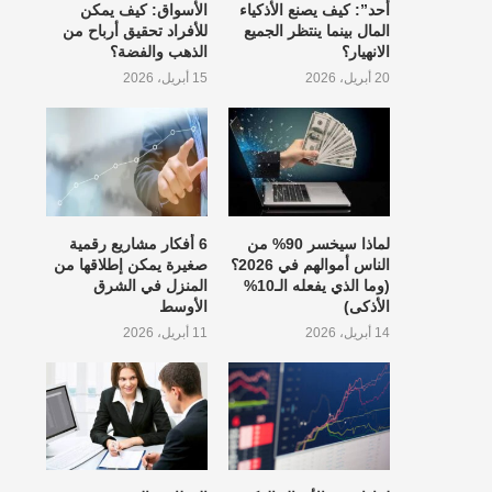
أحد”: كيف يصنع الأذكياء
الأسواق: كيف يمكن
المال بينما ينتظر الجميع
للأفراد تحقيق أرباح من
الانهيار؟
الذهب والفضة؟
20 أبريل، 2026
15 أبريل، 2026
لماذا سيخسر 90% من
6 أفكار مشاريع رقمية
الناس أموالهم في 2026؟
صغيرة يمكن إطلاقها من
(وما الذي يفعله الـ10%
المنزل في الشرق
الأذكى)
الأوسط
14 أبريل، 2026
11 أبريل، 2026