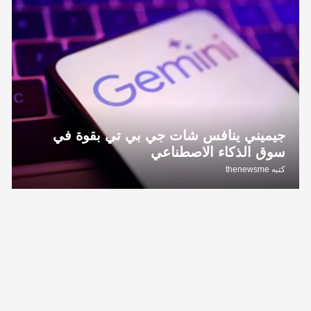
جيميني ينافس شات جي بي تي بقوة في
سوق الذكاء الاصطناعي
كتبه
thenewsme