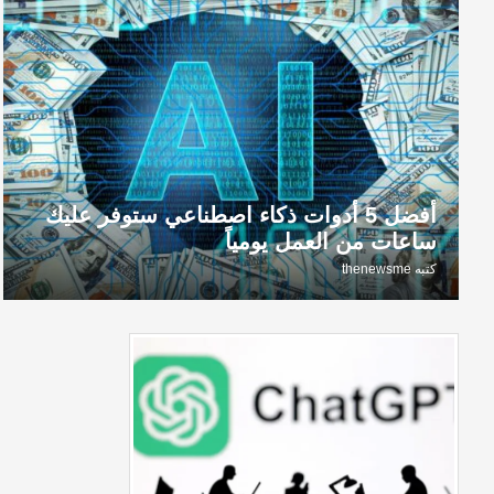
أفضل 5 أدوات ذكاء اصطناعي ستوفر عليك
ساعات من العمل يومياً
كتبه
thenewsme