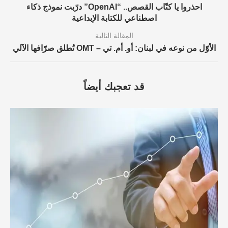
احذروا يا كتّاب القصص.. “OpenAI” درّبت نموذج ذكاء
اصطناعي للكتابة الإبداعية
المقالة التالية
الأوّل من نوعه في لبنان: أو. أم. تي – OMT تُطلق صرّافها الآلي
قد تعجبك أيضاً