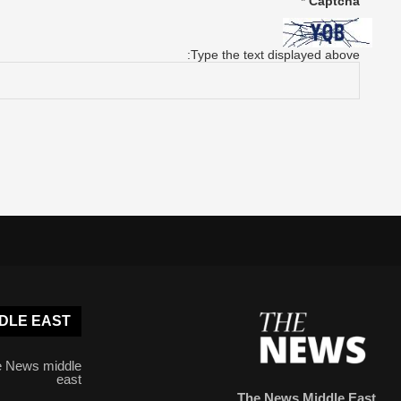
*
Captcha
Type the text displayed above:
DLE EAST
 News middle
east
The News Middle East